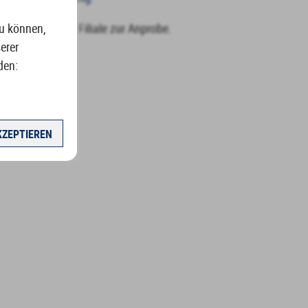
zu können,
en Lager Verkauf Filiale zur Anprobe.
erer
den:
KZEPTIEREN