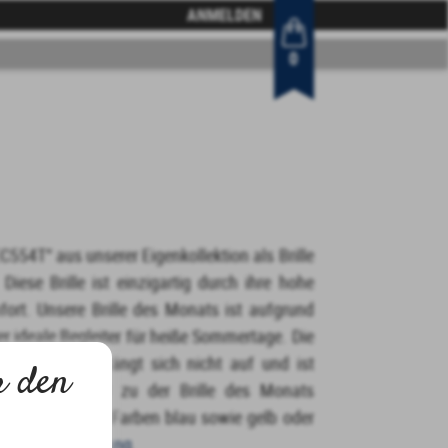
ANMELDEN
0
554T“ aus unserer Eigenkollektion als Brille
iese Brille ist einzigartig durch ihre hohe
mfort. Unsere Brille des Monats ist aufgrund
r ideale Begleiter für heiße Sommertage. Die
ten Akzenten drängt sich nicht auf und ist
r den
ucker. Passend zu der Brille des Monats
fstönung in den Farben blau sowie gelb oder
Care Entspiegelung
.