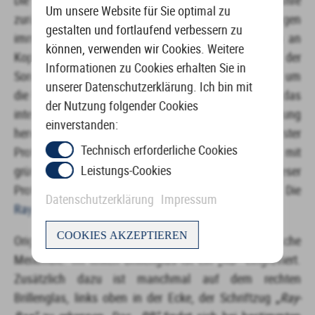
Die Geschichte von
Ray-Ban
reicht bis in die 1920er-Jahre
Um unsere Website für Sie optimal zu
zurück. Zu dieser Zeit wurde es möglich, mit Flugzeugen
gestalten und fortlaufend verbessern zu
immer höher zu fliegen. Piloten der US-Armee litten an
können, verwenden wir Cookies. Weitere
Kopfschmerzen und Übelkeit durch das Blenden der
Informationen zu Cookies erhalten Sie in
Sonne. Somit wurde 1929 die Fliegerbrille entwickelt, um
unserer Datenschutzerklärung. Ich bin mit
die Übelkeit und Kopfschmerzen zu lindern, die durch das
der Nutzung folgender Cookies
intensive Blau des Himmels und der Sonnenstrahlung
einverstanden:
hervorgerufen wurden. Im Jahr 1936 entstand ein erster
Technisch erforderliche Cookies
Prototyp, genannt
Anti-Glare –
ein Plastikgestell mit
Leistungs-Cookies
grünen Sonnenschutzgläsern. Im Jahr 1937 wurde dieser
Prototyp überarbeitet und bekam ein Metallgestell. Die
Datenschutzerklärung
Impressum
Ray-Ban Aviator
war geboren.
COOKIES AKZEPTIEREN
Originale
Ray-Ban Brillen
besitzen einige charakteristische
Merkmale. Im linken Brillenglas ist ein „
RB“
eingraviert.
Zusätzlich dazu ist manchmal auf dem rechten
Brillenglas, links oben in der Ecke, der Schriftzug „
Ray-