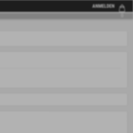
ANMELDEN
0