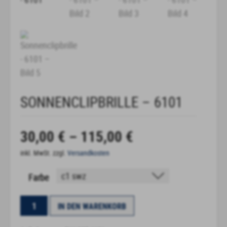
SONNENCLIPBRILLE – 6101
30,00
€
–
115,00
€
inkl. MwSt.
zzgl.
Versandkosten
Farbe
Sonnenclipbrille
IN DEN WARENKORB
-