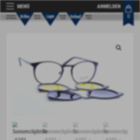
MENÜ
ANMELDEN
0