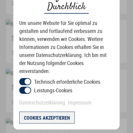
30,00
€
–
105,00
€
inkl. MwSt.
Durchblick
zzgl.
Versandkosten
Dieses
Um unsere Website für Sie optimal zu
Produkt
gestalten und fortlaufend verbessern zu
weist
SONNENCLIPBRILLE – 536
können, verwenden wir Cookies. Weitere
mehrere
Informationen zu Cookies erhalten Sie in
Varianten
30,00
€
–
105,00
€
inkl. MwSt.
unserer Datenschutzerklärung. Ich bin mit
auf.
zzgl.
Versandkosten
der Nutzung folgender Cookies
Die
Dieses
einverstanden:
Optionen
Produkt
Technisch erforderliche Cookies
können
weist
SONNENCLIPBRILLE – 562
auf
Leistungs-Cookies
mehrere
der
Varianten
30,00
€
–
105,00
€
Datenschutzerklärung
Impressum
inkl. MwSt.
Produktseite
auf.
zzgl.
Versandkosten
gewählt
Die
Dieses
COOKIES AKZEPTIEREN
werden
Optionen
Produkt
können
weist