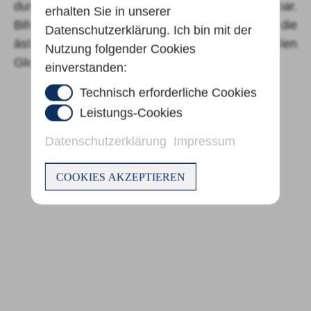
durch die sichtbare Trennlinie erkennbar.
erhalten Sie in unserer
Bifokalgläser werden zunehmend durch die
Datenschutzerklärung. Ich bin mit der
ästhetisch schöneren und optisch komfortablen
Nutzung folgender Cookies
Gleitsichtgläsern abgelöst.
einverstanden:
Technisch erforderliche Cookies
Leistungs-Cookies
Datenschutzerklärung
Impressum
COOKIES AKZEPTIEREN