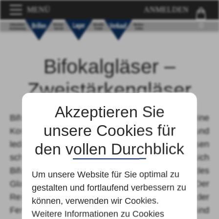
MENÜ
ANMELDEN
0
Bifokalgläser –
Zweistärkengläser
Akzeptieren Sie
Bifokalgläser sind Mehrstärkenglaser, die eine
unsere Cookies für
Kombination aus Fern- und Nahgläsern sind und
lediglich zwei Sehbereiche abdecken. Beim Lesen
den vollen Durchblick
schauen wir meist nach unten. Das machen sich
Bifokalgläser zu Nutze. Im unteren Bereich des
Um unsere Website für Sie optimal zu
Glases findet sich nämlich eine Lesezone. Der
gestalten und fortlaufend verbessern zu
Rest des Glases sorgt für die Korrektur in der
können, verwenden wir Cookies.
Ferne. Die Glasbereiche Ferne und Nähe sind
Weitere Informationen zu Cookies