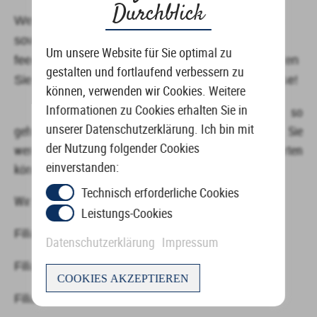
Durchblick
Wenn Sie uns bewerten und dann Ihren Namen
sowie postalische Adresse an
Um unsere Website für Sie optimal zu
feedback@brillenlagerverkauf.de senden, erhalten
gestalten und fortlaufend verbessern zu
Sie ein kleines Dankeschön zu Ihnen nach Hause!
können, verwenden wir Cookies. Weitere
Informationen zu Cookies erhalten Sie in
Und so
unserer Datenschutzerklärung. Ich bin mit
geht es
:
Filiale auswählen und auf
„
hier
„
klicken. Sie
der Nutzung folgender Cookies
werden automatisch zur Seite, wo Sie uns bewerten
einverstanden:
können, weitergeleitet.
Technisch erforderliche Cookies
Wir freuen uns über jedes Sternchen!
Leistungs-Cookies
Filiale Düsseldorf, Tußmannstraße
hier
Datenschutzerklärung
Impressum
Filiale Duisburg, Atroper Straße
hier
COOKIES AKZEPTIEREN
Filiale Kaarst, Kaarster Straße
hier