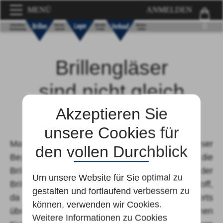
MENÜ
ANMELDEN
0
Brillengläser
sind nicht gleich
Brillengläser
Akzeptieren Sie
unsere Cookies für
Man spricht von Gläsern, jedoch bezeichnet dieser
den vollen Durchblick
Begriff nicht gleich das Material aus dem die
Brillengläser bestehen. Die Mehrzahl der
Um unsere Website für Sie optimal zu
Brillengläser bestehen heutzutage aus Kunststoff,
gestalten und fortlaufend verbessern zu
da dieses Material aufgrund des Tragekomforts
können, verwenden wir Cookies.
überzeugt. Bei uns können Sie weiterhin zwischen
Weitere Informationen zu Cookies