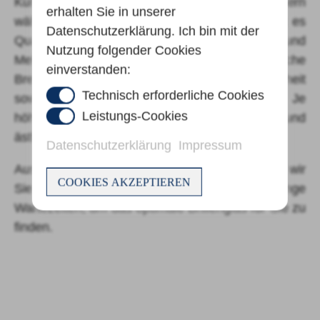
Kunststoff- und mineralischen (Glas-) Gläsern
erhalten Sie in unserer
wählen. Auch unter den Kunststoffgläsern gibt es
Datenschutzerklärung. Ich bin mit der
Qualitätsunterschiede unabhängig von Ein- und
Nutzung folgender Cookies
Mehrstärkengläsern. Der sogenannte optische
einverstanden:
Brechungsindex beschreibt die Beschaffenheit
Technisch erforderliche Cookies
sowie die Bruchfestigkeit des Brillenglases. Je
Leistungs-Cookies
höher der Brechungsindex ist, desto dünner und
ästhetischer ist das Brillenglas.
Datenschutzerklärung
Impressum
Aus unserer langjährigen Erfahrung beraten wir
COOKIES AKZEPTIEREN
Sie sehr gerne und das sofort ohne lange
Wartezeiten, um das optimale Brillenglas für Sie zu
finden.