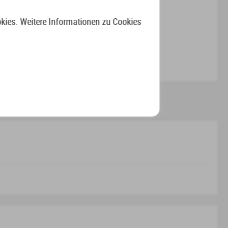
okies. Weitere Informationen zu Cookies