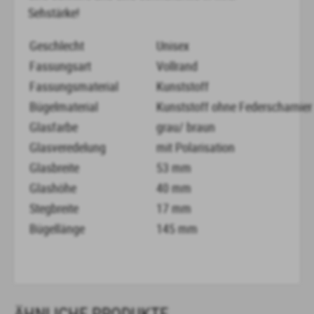
Sehstärke!
Geschlecht
Unisex
Fassungsart
Vollrand
Fassungsmaterial
Kunststoff
Bügelmaterial
Kunststoff ohne Federscharnier
Glasfarbe
grau/ braun
Glasveredelung
mit Polarisation
Glasbreite
53 mm
Glashöhe
40 mm
Stegbreite
17 mm
Bügellänge
145 mm
ÄHNLICHE PRODUKTE