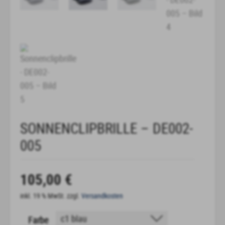
SONNENCLIPBRILLE – DE002-
005
105,00
€
inkl. 19 % MwSt.
zzgl.
Versandkosten
Farbe