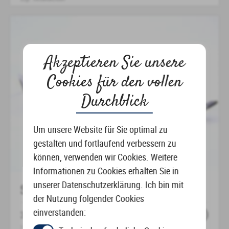
Dieses
Produkt
weist
mehrere
Akzeptieren Sie unsere
Varianten
Cookies für den vollen
auf.
Die
Durchblick
Optionen
können
Um unsere Website für Sie optimal zu
auf
gestalten und fortlaufend verbessern zu
der
können, verwenden wir Cookies. Weitere
Produktseite
Informationen zu Cookies erhalten Sie in
gewählt
unserer Datenschutzerklärung. Ich bin mit
SONNENCLIPBRILLE – 72
werden
der Nutzung folgender Cookies
einverstanden:
30,00
€
–
95,00
€
inkl. MwSt.
zzgl.
Versandkosten