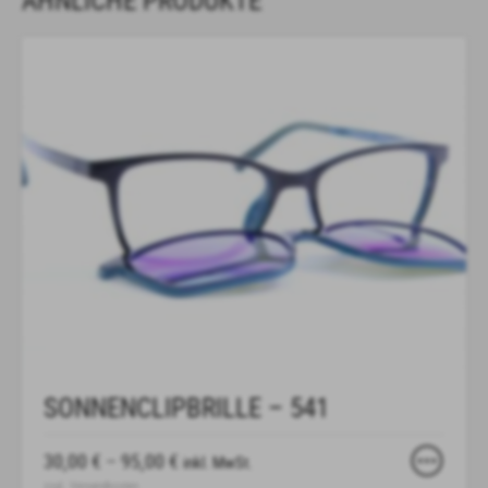
SONNENCLIPBRILLE – 541
30,00
€
–
95,00
€
inkl. MwSt.
zzgl.
Versandkosten