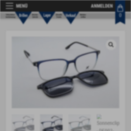
MENÜ
ANMELDEN
0