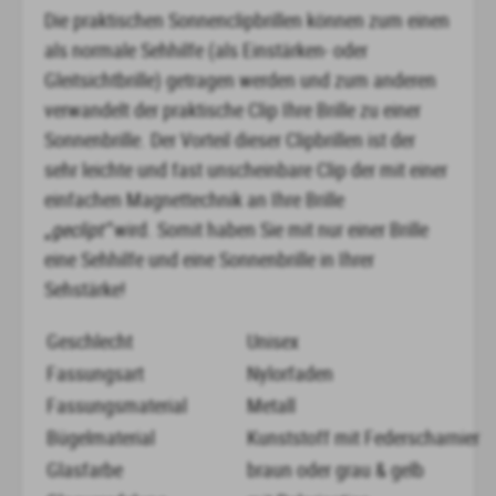
Die praktischen Sonnenclipbrillen können zum einen
als normale Sehhilfe (als Einstärken- oder
Gleitsichtbrille) getragen werden und zum anderen
verwandelt der praktische Clip Ihre Brille zu einer
Sonnenbrille. Der Vorteil dieser Clipbrillen ist der
sehr leichte und fast unscheinbare Clip der mit einer
einfachen Magnettechnik an Ihre Brille
„
geclipt“
wird. Somit haben Sie mit nur einer Brille
eine Sehhilfe und eine Sonnenbrille in Ihrer
Sehstärke!
Geschlecht
Unisex
Fassungsart
Nylorfaden
Fassungsmaterial
Metall
Bügelmaterial
Kunststoff mit Federscharnier
Glasfarbe
braun oder grau & gelb