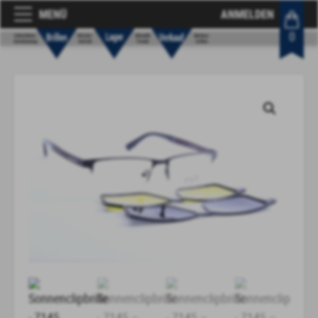
MENÜ
ANMELDEN
0