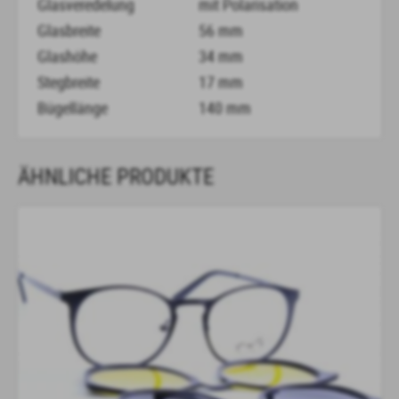
Glasveredelung
mit Polarisation
Glasbreite
56 mm
Glashöhe
34 mm
Stegbreite
17 mm
Bügellänge
140 mm
ÄHNLICHE PRODUKTE