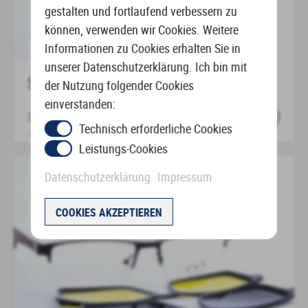
gestalten und fortlaufend verbessern zu
auf
können, verwenden wir Cookies. Weitere
der
Informationen zu Cookies erhalten Sie in
Produktseite
unserer Datenschutzerklärung. Ich bin mit
gewählt
SONNENCLIPBRILLE – 536
der Nutzung folgender Cookies
werden
einverstanden:
30,00
€
–
105,00
€
inkl. MwSt.
Technisch erforderliche Cookies
zzgl.
Versandkosten
Leistungs-Cookies
Dieses
Produkt
Datenschutzerklärung
Impressum
weist
mehrere
COOKIES AKZEPTIEREN
Varianten
auf.
Die
Optionen
können