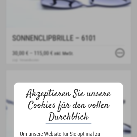
SONNENCLIPBRILLE – 6101
30,00
€
–
115,00
€
inkl. MwSt.
zzgl.
Versandkosten
Dieses
Produkt
weist
Akzeptieren Sie unsere
mehrere
Varianten
Cookies für den vollen
auf.
Durchblick
Die
Optionen
Um unsere Website für Sie optimal zu
können