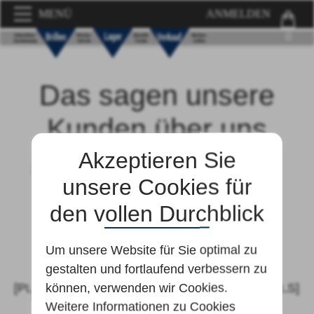
MENÜ
ANMELDEN
0
Das sagen unsere
Kunden über uns
Akzeptieren Sie
2. November 2015
unsere Cookies für
Das sagen unsere
den vollen Durchblick
Kunden über uns
Um unsere Website für Sie optimal zu
gestalten und fortlaufend verbessern zu
können, verwenden wir Cookies.
[PLACEHOLDER_FRONTPAGE_TESTIMONIALS]
Weitere Informationen zu Cookies