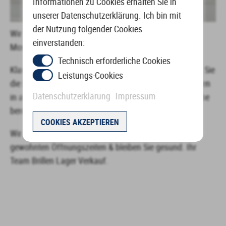
Informationen zu Cookies erhalten Sie in
unserer Datenschutzerklärung. Ich bin mit
der Nutzung folgender Cookies
Wir freuen uns Ihnen unser
Chloé
Modell als Brille des
einverstanden:
Monats Juli vorzustellen.
Technisch erforderliche Cookies
Klassisch, casual, Office- oder Party-Outfit? Entdecken Sie
Leistungs-Cookies
die Looks von
Chloé
für jeden Anlass. Die Modelle liegen
Datenschutzerklärung
Impressum
in allen Brillen Lager Verkauf Filialen für Sie zur Anprobe
bereit.
COOKIES AKZEPTIEREN
Wir freuen uns auf Ihren Besuch ohne Termin zu den
gewohnten Öffnungszeiten & bleiben Sie gesund. Ihr
Team Brillen Lager Verkauf.