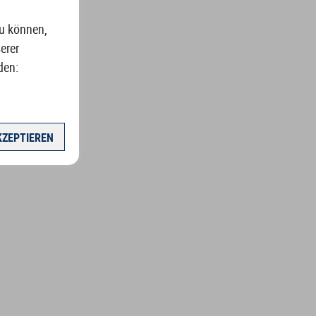
zu können,
erer
den:
KZEPTIEREN